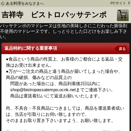
心 ある料理をみなさまへ
PCサイト
吉祥寺 ビストロパッサテンポ
パッサテンポのマドレーヌは生地の美味しさにこだわった膨張剤
不使用のマドレーヌです。しっとりとした口どけをお楽しみ下さ
い。
返品特約に関する重要事項
戻る
●食品という商品の性質上、お客様のご都合による返品・交
換はお受け出来ません。
●万が一ご注文の商品と違う商品が届いてしまった場合や、
商品の破損、傷みなどの品質上の
問題があった場合には、商品到着後2日以内に
shop@bistropassatempo.ocnk.netまでご連絡下さい。
商品は運賃着払いにて返送お願いいたします。
尚、不具合・不良商品につきましては、商品を運送業者或い
は、当店が引取りにお伺い致しますので、
そのままお取り置き下さいますよう、お願い致します。