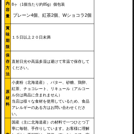
内
8ヶ（1個当たり約85g）個包装
容
プレーン4個、紅茶2個、Wショコラ2個
量
賞
味
１５日以上２０日未満
期
限
保
存
直射日光や高温多湿は避けて常温で保存して
方
ください。
法
小麦粉（北海道産）、バター、砂糖、鶏卵、
紅茶、チョコレート、リキュール（アルコー
原
ル分は商品に含まれません）
材
当店は様々な食材を使用しているため、食品
料
アレルギーのある方はお問い合わせくださ
い。
国産（主に北海道産）の材料で一つひとつ丁
寧に毎朝、手作りしています。お客様に理解