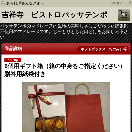
心 ある料理をみなさまへ
PCサイト
吉祥寺 ビストロパッサテンポ
パッサテンポのマドレーヌは生地の美味しさにこだわった膨張剤
不使用のマドレーヌです。しっとりとした口どけをお楽しみ下さ
い。
商品詳細
ギフトボックス（箱のみ）等
6個用ギフト箱（箱の中身をご指定ください）
贈答用紙袋付き